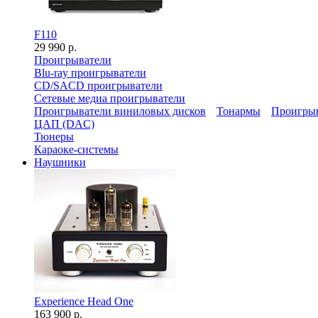
F110
29 990 р.
Проигрыватели
Blu-ray проигрыватели
CD/SACD проигрыватели
Сетевые медиа проигрыватели
Проигрыватели виниловых дисков
Тонармы
Проигрыв
ЦАП (DAC)
Тюнеры
Караоке-системы
Наушники
Experience Head One
163 900 р.