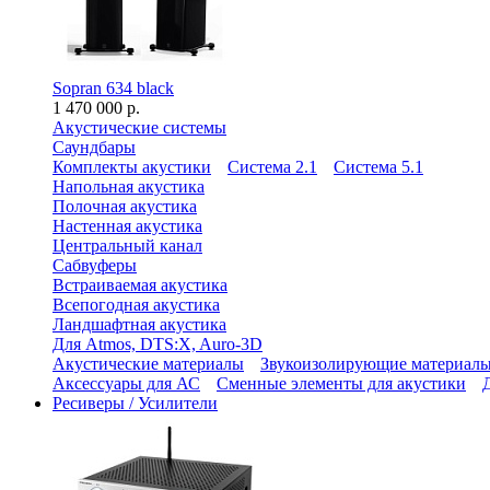
Sopran 634 black
1 470 000 р.
Акустические системы
Саундбары
Комплекты акустики
Система 2.1
Система 5.1
Напольная акустика
Полочная акустика
Настенная акустика
Центральный канал
Сабвуферы
Встраиваемая акустика
Всепогодная акустика
Ландшафтная акустика
Для Atmos, DTS:X, Auro-3D
Акустические материалы
Звукоизолирующие материал
Аксессуары для АС
Сменные элементы для акустики
Ресиверы / Усилители