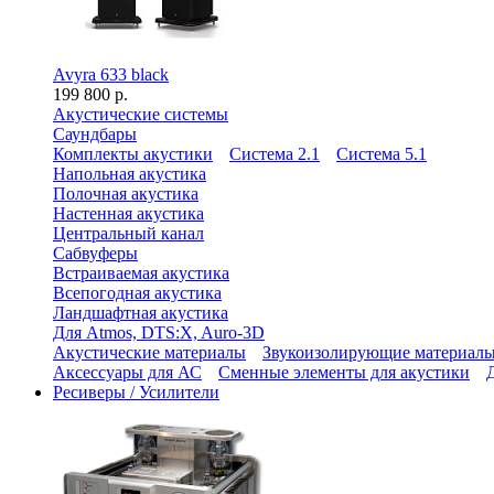
Avyra 633 black
199 800 р.
Акустические системы
Саундбары
Комплекты акустики
Система 2.1
Система 5.1
Напольная акустика
Полочная акустика
Настенная акустика
Центральный канал
Сабвуферы
Встраиваемая акустика
Всепогодная акустика
Ландшафтная акустика
Для Atmos, DTS:X, Auro-3D
Акустические материалы
Звукоизолирующие материал
Аксессуары для АС
Сменные элементы для акустики
Ресиверы / Усилители