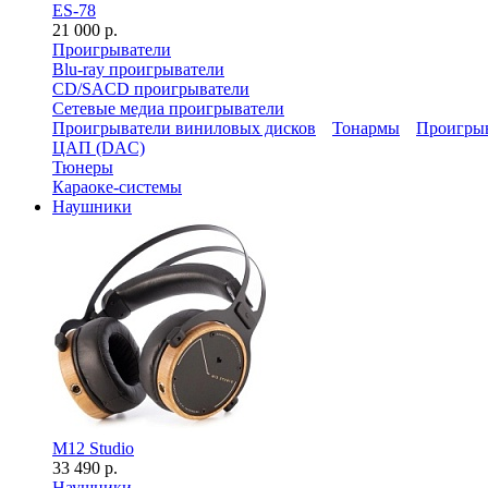
ES-78
21 000 р.
Проигрыватели
Blu-ray проигрыватели
CD/SACD проигрыватели
Сетевые медиа проигрыватели
Проигрыватели виниловых дисков
Тонармы
Проигрыв
ЦАП (DAC)
Тюнеры
Караоке-системы
Наушники
M12 Studio
33 490 р.
Наушники