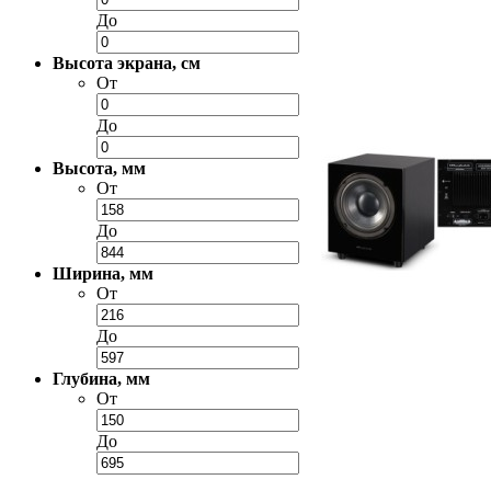
До
Высота экрана, см
От
До
Высота, мм
От
До
Ширина, мм
От
До
Глубина, мм
От
До