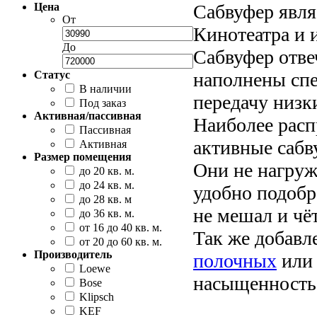
Цена
Сабвуфер явл
От
Кинотеатра и 
До
Сабвуфер отве
Статус
наполнены сп
В наличии
передачу низк
Под заказ
Активная/пассивная
Наиболее расп
Пассивная
активные сабв
Активная
Размер помещения
Они не нагру
до 20 кв. м.
до 24 кв. м.
удобно подобр
до 28 кв. м
не мешал и чё
до 36 кв. м.
от 16 до 40 кв. м.
Так же добавл
от 20 до 60 кв. м.
Производитель
полочных
ил
Loewe
насыщенность 
Bose
Klipsch
KEF