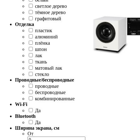
светлое дерево
тёмное дерево
графитовый
Отделка
пластик
алюминий
плёнка
шпон
лак
ткань
матовый лак
стекло
Проводные/беспроводные
проводные
беспроводные
комбинированные
Wi-Fi
Да
Bluetooth
Да
Ширина экрана, см
От