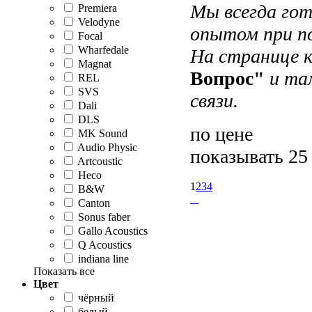
Мы всегда гот
Premiera
Velodyne
опытом при по
Focal
Wharfedale
На странице 
Magnat
Вопрос"
и там
REL
SVS
cвязи.
Dali
DLS
по цене
MK Sound
Audio Physic
показывать 25
Artcoustic
Heco
1
2
3
4
B&W
Canton
Sonus faber
Gallo Acoustics
Q Acoustics
indiana line
Показать все
Цвет
чёрный
белый