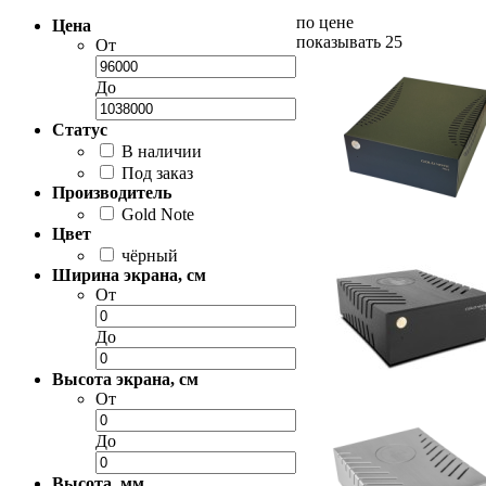
по цене
Цена
показывать 25
От
До
Статус
В наличии
Под заказ
Производитель
Gold Note
Цвет
чёрный
Ширина экрана, см
От
До
Высота экрана, см
От
До
Высота, мм