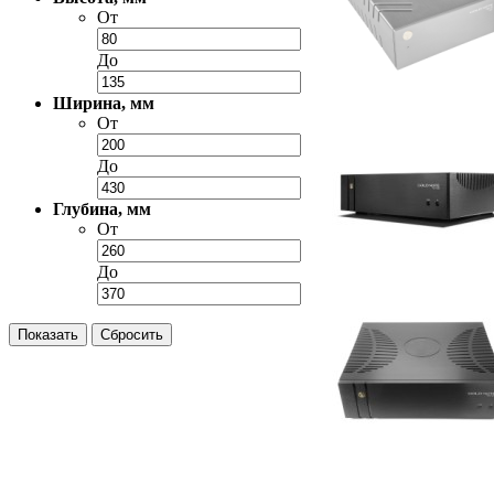
От
До
Ширина, мм
От
До
Глубина, мм
От
До