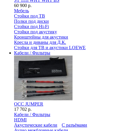
ST 111i WHT WHT BS
60 900 р.
Мебель
Стойки под ТВ
Полки под диски
Стойки под Hi-Fi
Стойки под акустику
Кронштейны для акустики
Кресла и диваны для Д.К.
Стойки для ТВ и акустики LOEWE
Кабели / Фильтры
OCC JUMPER
17 702 р.
Кабели / Фильтры
HDMI
Акустические кабели
С разъёмами
Аудио межблочные кабели