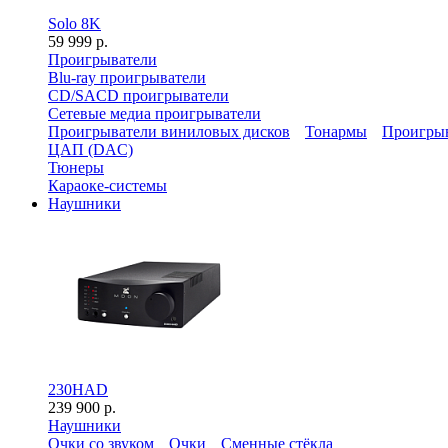
Solo 8K
59 999 р.
Проигрыватели
Blu-ray проигрыватели
CD/SACD проигрыватели
Сетевые медиа проигрыватели
Проигрыватели виниловых дисков
Тонармы
Проигрыв
ЦАП (DAC)
Тюнеры
Караоке-системы
Наушники
230HAD
239 900 р.
Наушники
Очки со звуком
Очки
Сменные стёкла