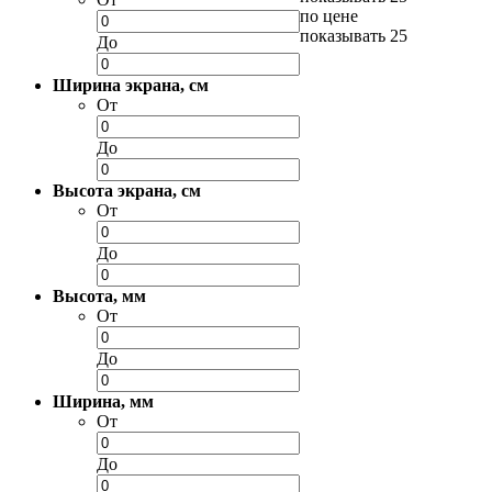
по цене
показывать 25
До
Ширина экрана, см
От
До
Высота экрана, см
От
До
Высота, мм
От
До
Ширина, мм
От
До