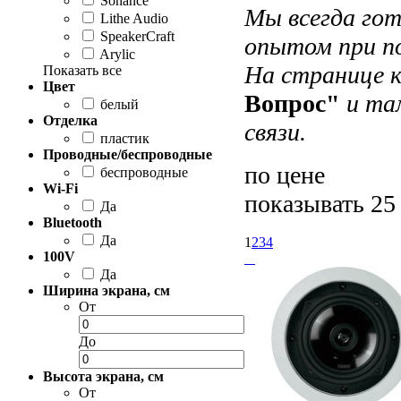
Sonance
Мы всегда гот
Lithe Audio
SpeakerCraft
опытом при по
Arylic
На странице 
Показать все
Цвет
Вопрос"
и там
белый
Отделка
cвязи.
пластик
Проводные/беспроводные
по цене
беспроводные
Wi-Fi
показывать 25
Да
Bluetooth
Да
1
2
3
4
100V
Да
Ширина экрана, см
От
До
Высота экрана, см
От