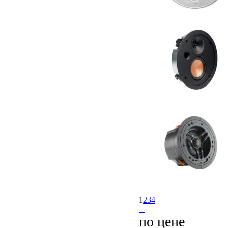
1
2
3
4
по цене