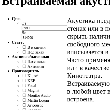
Встраиваемая акуст
Цена
Акустика пред
От
стенах или в 
До
скрыть наличи
Статус
свободного ме
В наличии
вписывается в
Под заказ
Активная/пассивная
Часто применя
Пассивная
или в качеств
Активная
Производитель
Кинотеатра.
Klipsch
KEF
Встраиваемую 
Focal
в любой цвет 
Magnat
Monitor Audio
встроена.
Martin Logan
Artcoustic