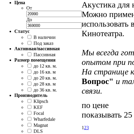
Цена
Акустика для 
От
Можно применя
До
использовать 
Статус
Кинотеатра.
В наличии
Под заказ
Активная/пассивная
Мы всегда гот
Пассивная
Размер помещения
опытом при по
до 12 кв. м.
На странице 
до 16 кв. м
до 20 кв. м.
Вопрос"
и там
до 28 кв. м
cвязи.
до 36 кв. м.
Производитель
Klipsch
по цене
KEF
показывать 25
Focal
Wharfedale
Magnat
1
2
3
DLS