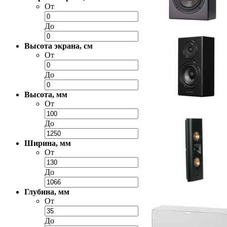
От
До
Высота экрана, см
От
До
Высота, мм
От
До
Ширина, мм
От
До
Глубина, мм
От
До