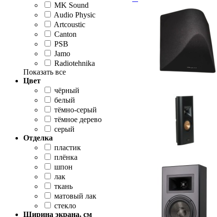
MK Sound
Audio Physic
Artcoustic
Canton
PSB
Jamo
Radiotehnika
Показать все
Цвет
чёрный
белый
тёмно-серый
тёмное дерево
серый
Отделка
пластик
плёнка
шпон
лак
ткань
матовый лак
стекло
Ширина экрана, см