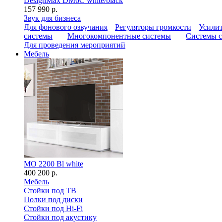
DesignMax DM6C white/black
157 990 р.
Звук для бизнеса
Для фонового озвучания
Регуляторы громкости
Усилит
системы
Многокомпонентные системы
Системы с
Для проведения мероприятий
Мебель
MO 2200 Bl white
400 200 р.
Мебель
Стойки под ТВ
Полки под диски
Стойки под Hi-Fi
Стойки под акустику