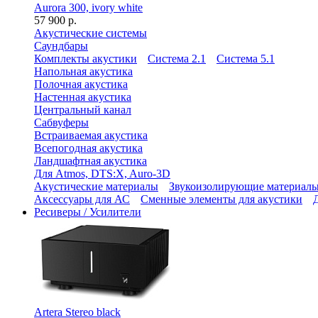
Aurora 300, ivory white
57 900 р.
Акустические системы
Саундбары
Комплекты акустики
Система 2.1
Система 5.1
Напольная акустика
Полочная акустика
Настенная акустика
Центральный канал
Сабвуферы
Встраиваемая акустика
Всепогодная акустика
Ландшафтная акустика
Для Atmos, DTS:X, Auro-3D
Акустические материалы
Звукоизолирующие материал
Аксессуары для АС
Сменные элементы для акустики
Ресиверы / Усилители
Artera Stereo black