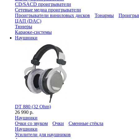
CD/SACD проигрыватели
Сетевые медиа проигрыватели
Проигрыватели виниловых дисков
Тонармы
Проигрыв
ЦАП (DAC)
Тюнеры
Караоке-системы
Наушники
DT 880 (32 Ohm)
26 990 р.
Наушники
Очки со звуком
Очки
Сменные стёкла
Наушники
Усилители для наушников