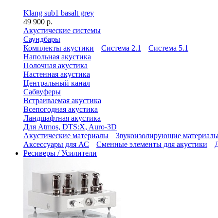
Klang sub1 basalt grey
49 900 р.
Акустические системы
Саундбары
Комплекты акустики
Система 2.1
Система 5.1
Напольная акустика
Полочная акустика
Настенная акустика
Центральный канал
Сабвуферы
Встраиваемая акустика
Всепогодная акустика
Ландшафтная акустика
Для Atmos, DTS:X, Auro-3D
Акустические материалы
Звукоизолирующие материал
Аксессуары для АС
Сменные элементы для акустики
Ресиверы / Усилители