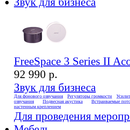
Звук для бизнеса
FreeSpace 3 Series II A
92 990 р.
Звук для бизнеса
Для фонового озвучания
Регуляторы громкости
Усилит
озвучания
Подвесная акустика
Встраиваемые пот
настенным креплением
Для проведения мероп
Мебель