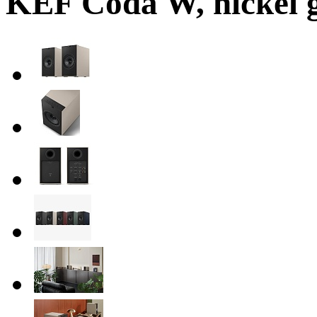
KEF Coda W, nickel 