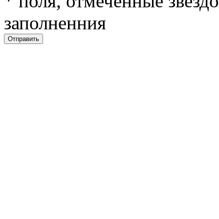
*
поля, отмеченные звездо
заполненния