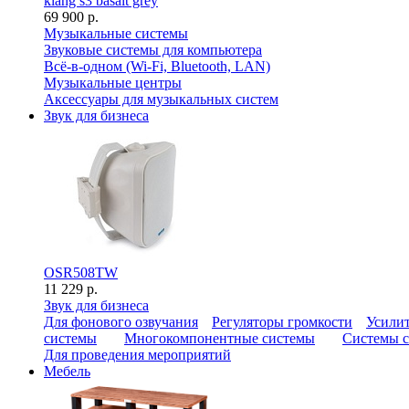
klang s3 basalt grey
69 900 р.
Музыкальные системы
Звуковые системы для компьютера
Всё-в-одном (Wi-Fi, Bluetooth, LAN)
Музыкальные центры
Аксессуары для музыкальных систем
Звук для бизнеса
OSR508TW
11 229 р.
Звук для бизнеса
Для фонового озвучания
Регуляторы громкости
Усилит
системы
Многокомпонентные системы
Системы с
Для проведения мероприятий
Мебель