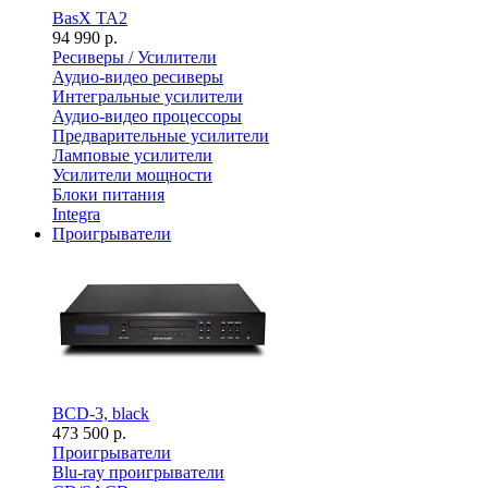
BasX TA2
94 990 р.
Ресиверы / Усилители
Аудио-видео ресиверы
Интегральные усилители
Аудио-видео процессоры
Предварительные усилители
Ламповые усилители
Усилители мощности
Блоки питания
Integra
Проигрыватели
BCD-3, black
473 500 р.
Проигрыватели
Blu-ray проигрыватели