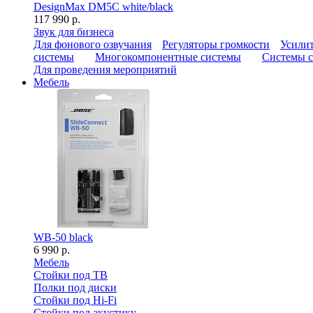
DesignMax DM5C white/black
117 990 р.
Звук для бизнеса
Для фонового озвучания
Регуляторы громкости
Усилит
системы
Многокомпонентные системы
Системы с
Для проведения мероприятий
Мебель
WB-50 black
6 990 р.
Мебель
Стойки под ТВ
Полки под диски
Стойки под Hi-Fi
Стойки под акустику