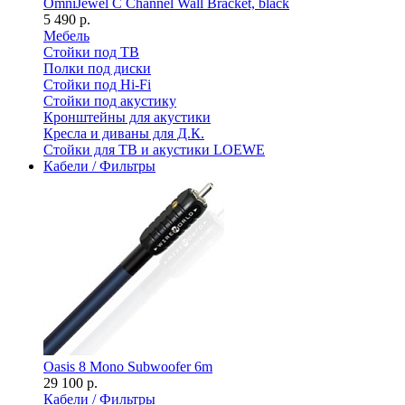
OmniJewel C Channel Wall Bracket, black
5 490 р.
Мебель
Стойки под ТВ
Полки под диски
Стойки под Hi-Fi
Стойки под акустику
Кронштейны для акустики
Кресла и диваны для Д.К.
Стойки для ТВ и акустики LOEWE
Кабели / Фильтры
Oasis 8 Mono Subwoofer 6m
29 100 р.
Кабели / Фильтры