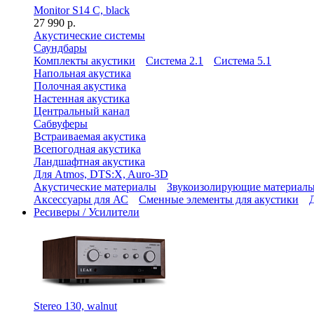
Monitor S14 C, black
27 990 р.
Акустические системы
Саундбары
Комплекты акустики
Система 2.1
Система 5.1
Напольная акустика
Полочная акустика
Настенная акустика
Центральный канал
Сабвуферы
Встраиваемая акустика
Всепогодная акустика
Ландшафтная акустика
Для Atmos, DTS:X, Auro-3D
Акустические материалы
Звукоизолирующие материал
Аксессуары для АС
Сменные элементы для акустики
Ресиверы / Усилители
Stereo 130, walnut