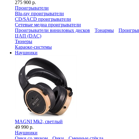
275 900 р.
Проигрыватели
Blu-ray проигрыватели
CD/SACD проигрыватели
Сетевые медиа проигрыватели
Проигрыватели виниловых дисков
Тонармы
Проигрыв
ЦАП (DAC)
Тюнеры
Караоке-системы
Наушники
MAGNI Mk2, светлый
49 990 р.
Наушники
Очки со звуком
Очки
Сменные стёкла