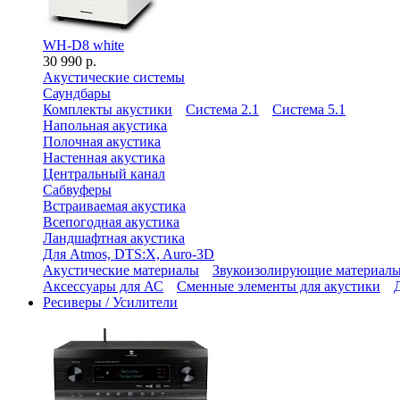
WH-D8 white
30 990 р.
Акустические системы
Саундбары
Комплекты акустики
Система 2.1
Система 5.1
Напольная акустика
Полочная акустика
Настенная акустика
Центральный канал
Сабвуферы
Встраиваемая акустика
Всепогодная акустика
Ландшафтная акустика
Для Atmos, DTS:X, Auro-3D
Акустические материалы
Звукоизолирующие материал
Аксессуары для АС
Сменные элементы для акустики
Ресиверы / Усилители