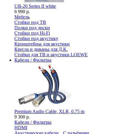
UB-20 Series II white
6 990 р.
Мебель
Стойки под ТВ
Полки под диски
Стойки под Hi-Fi
Стойки под акустику
Кронштейны для акустики
Кресла и диваны для Д.К.
Стойки для ТВ и акустики LOEWE
Кабели / Фильтры
Premium Audio Cable, XLR, 0.75 m
9 300 р.
Кабели / Фильтры
HDMI
Акустические кабели
С разъёмами