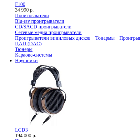
F100
34 990 р.
Проигрыватели
Blu-ray проигрыватели
CD/SACD проигрыватели
Сетевые медиа проигрыватели
Проигрыватели виниловых дисков
Тонармы
Проигрыв
ЦАП (DAC)
Тюнеры
Караоке-системы
Наушники
LCD3
194 000 р.