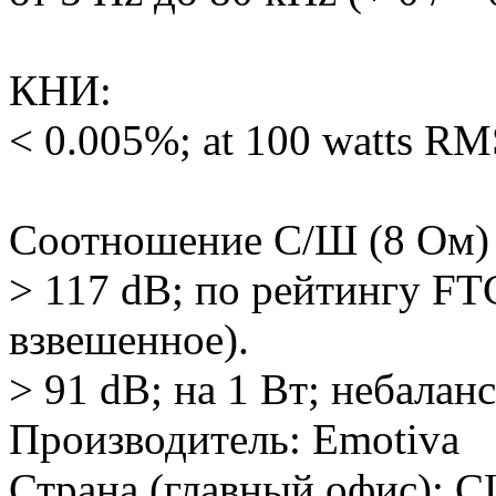
КНИ:
< 0.005%; at 100 watts RM
Соотношение С/Ш (8 Oм)
> 117 dB; по рейтингу FT
взвешенное).
> 91 dB; на 1 Вт; небалан
Производитель:
Emotiva
Страна (главный офис):
С