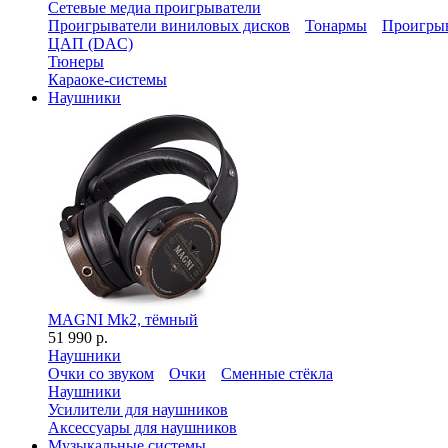
Сетевые медиа проигрыватели
Проигрыватели виниловых дисков
Тонармы
Проигрыв
ЦАП (DAC)
Тюнеры
Караоке-системы
Наушники
MAGNI Mk2, тёмный
51 990 р.
Наушники
Очки со звуком
Очки
Сменные стёкла
Наушники
Усилители для наушников
Аксессуары для наушников
Музыкальные системы