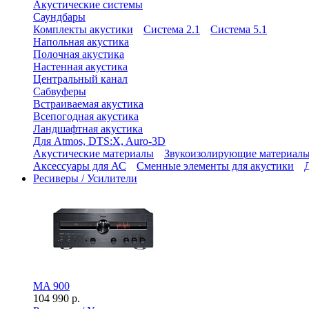
Акустические системы
Саундбары
Комплекты акустики
Система 2.1
Система 5.1
Напольная акустика
Полочная акустика
Настенная акустика
Центральный канал
Сабвуферы
Встраиваемая акустика
Всепогодная акустика
Ландшафтная акустика
Для Atmos, DTS:X, Auro-3D
Акустические материалы
Звукоизолирующие материал
Аксессуары для АС
Сменные элементы для акустики
Ресиверы / Усилители
MA 900
104 990 р.