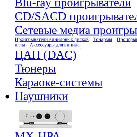
Blu-ray проигрыватели
CD/SACD проигрывате
Сетевые медиа проигры
Проигрыватели виниловых дисков
Тонармы
Проигрыв
иглы
Аксессуары для винила
ЦАП (DAC)
Тюнеры
Караоке-системы
Наушники
MX-HPA