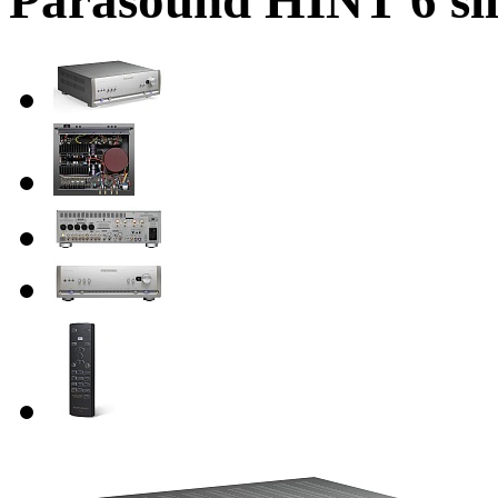
Parasound HINT 6 si