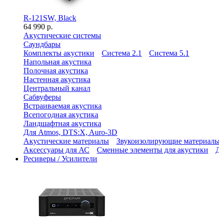
R-121SW, Black
64 990 р.
Акустические системы
Саундбары
Комплекты акустики
Система 2.1
Система 5.1
Напольная акустика
Полочная акустика
Настенная акустика
Центральный канал
Сабвуферы
Встраиваемая акустика
Всепогодная акустика
Ландшафтная акустика
Для Atmos, DTS:X, Auro-3D
Акустические материалы
Звукоизолирующие материал
Аксессуары для АС
Сменные элементы для акустики
Ресиверы / Усилители