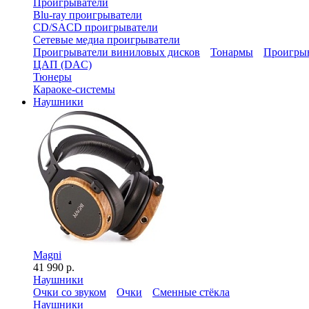
Проигрыватели
Blu-ray проигрыватели
CD/SACD проигрыватели
Сетевые медиа проигрыватели
Проигрыватели виниловых дисков
Тонармы
Проигрыв
ЦАП (DAC)
Тюнеры
Караоке-системы
Наушники
Magni
41 990 р.
Наушники
Очки со звуком
Очки
Сменные стёкла
Наушники