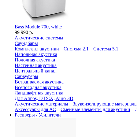
Bass Module 700, white
99 990 р.
Акустические системы
Саундбары
Комплекты акустики
Система 2.1
Система 5.1
Напольная акустика
Полочная акустика
Настенная акустика
Центральный канал
Сабвуферы
Встраиваемая акустика
Всепогодная акустика
Ландшафтная акустика
Для Atmos, DTS:X, Auro-3D
Акустические материалы
Звукоизолирующие материал
Аксессуары для АС
Сменные элементы для акустики
Ресиверы / Усилители