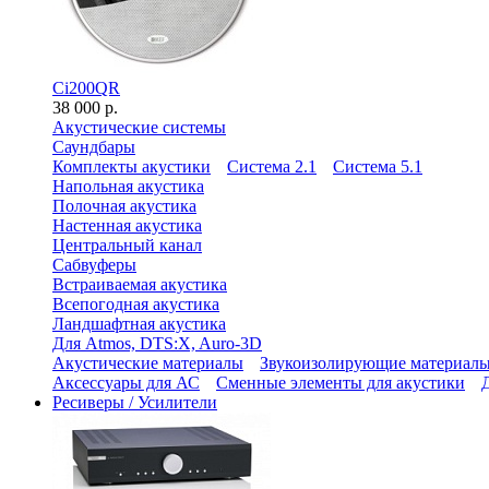
Ci200QR
38 000 р.
Акустические системы
Саундбары
Комплекты акустики
Система 2.1
Система 5.1
Напольная акустика
Полочная акустика
Настенная акустика
Центральный канал
Сабвуферы
Встраиваемая акустика
Всепогодная акустика
Ландшафтная акустика
Для Atmos, DTS:X, Auro-3D
Акустические материалы
Звукоизолирующие материал
Аксессуары для АС
Сменные элементы для акустики
Ресиверы / Усилители