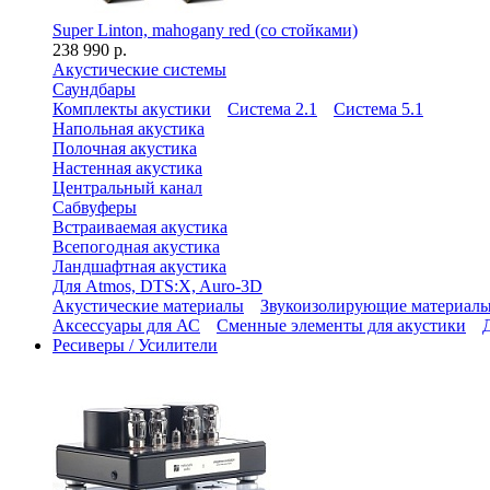
Super Linton, mahogany red (со стойками)
238 990 р.
Акустические системы
Саундбары
Комплекты акустики
Система 2.1
Система 5.1
Напольная акустика
Полочная акустика
Настенная акустика
Центральный канал
Сабвуферы
Встраиваемая акустика
Всепогодная акустика
Ландшафтная акустика
Для Atmos, DTS:X, Auro-3D
Акустические материалы
Звукоизолирующие материал
Аксессуары для АС
Сменные элементы для акустики
Ресиверы / Усилители