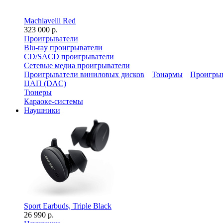
Machiavelli Red
323 000 р.
Проигрыватели
Blu-ray проигрыватели
CD/SACD проигрыватели
Сетевые медиа проигрыватели
Проигрыватели виниловых дисков
Тонармы
Проигрыв
ЦАП (DAC)
Тюнеры
Караоке-системы
Наушники
Sport Earbuds, Triple Black
26 990 р.