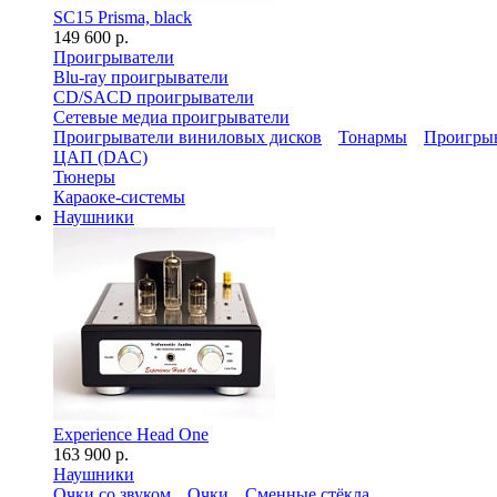
SC15 Prisma, black
149 600 р.
Проигрыватели
Blu-ray проигрыватели
CD/SACD проигрыватели
Сетевые медиа проигрыватели
Проигрыватели виниловых дисков
Тонармы
Проигрыв
ЦАП (DAC)
Тюнеры
Караоке-системы
Наушники
Experience Head One
163 900 р.
Наушники
Очки со звуком
Очки
Сменные стёкла