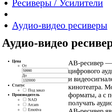
Ресиверы / Усилители
Аудио-видео ресиверы
Аудио-видео ресиве
Цена
АВ-ресивер —
От
цифрового ауд
До
и видеосигнал
Статус
кинотеатра. М
Под заказ
форматы, а с 
Производитель
NAD
получать ауди
Arcam
АВ-ресивер яв
Emotiva