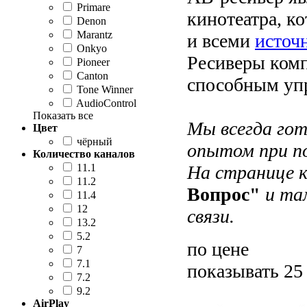
Primare
кинотеатра, к
Denon
Marantz
и всеми
источ
Onkyo
Ресиверы комп
Pioneer
Canton
способным упр
Tone Winner
AudioControl
Показать все
Мы всегда гот
Цвет
чёрный
опытом при по
Количество каналов
11.1
На странице 
11.2
Вопрос"
и там
11.4
12
cвязи.
13.2
5.2
по цене
7
7.1
показывать 25
7.2
9.2
AirPlay