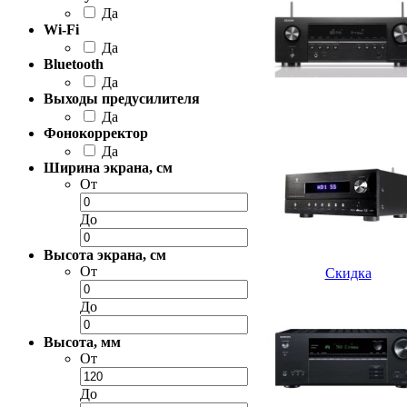
Да
Wi-Fi
Да
Bluetooth
Да
Выходы предусилителя
Да
Фонокорректор
Да
Ширина экрана, см
От
До
Высота экрана, см
От
Скидка
До
Высота, мм
От
До