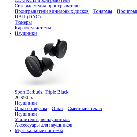
CD/SACD проигрыватели
Сетевые медиа проигрыватели
Проигрыватели виниловых дисков
Тонармы
Проигрыв
ЦАП (DAC)
Тюнеры
Караоке-системы
Наушники
Sport Earbuds, Triple Black
26 990 р.
Наушники
Очки со звуком
Очки
Сменные стёкла
Наушники
Усилители для наушников
Аксессуары для наушников
Музыкальные системы