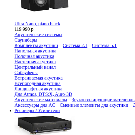
Ultra Nano, piano black
119 990 р.
Акустические системы
Саундбары
Комплекты акустики
Система 2.1
Система 5.1
Напольная акустика
Полочная акустика
Настенная акустика
Центральный канал
Сабвуферы
Встраиваемая акустика
Всепогодная акустика
Ландшафтная акустика
Для Atmos, DTS:X, Auro-3D
Акустические материалы
Звукоизолирующие материал
Аксессуары для АС
Сменные элементы для акустики
Ресиверы / Усилители