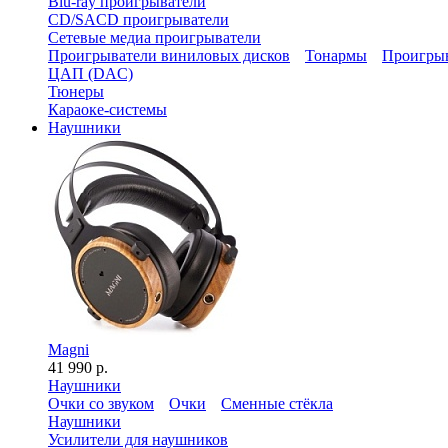
Blu-ray проигрыватели
CD/SACD проигрыватели
Сетевые медиа проигрыватели
Проигрыватели виниловых дисков
Тонармы
Проигрыв
ЦАП (DAC)
Тюнеры
Караоке-системы
Наушники
Magni
41 990 р.
Наушники
Очки со звуком
Очки
Сменные стёкла
Наушники
Усилители для наушников