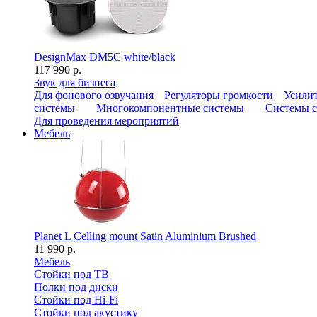
DesignMax DM5C white/black
117 990 р.
Звук для бизнеса
Для фонового озвучания
Регуляторы громкости
Усилит
системы
Многокомпонентные системы
Системы с
Для проведения мероприятий
Мебель
Planet L Celling mount Satin Aluminium Brushed
11 990 р.
Мебель
Стойки под ТВ
Полки под диски
Стойки под Hi-Fi
Стойки под акустику