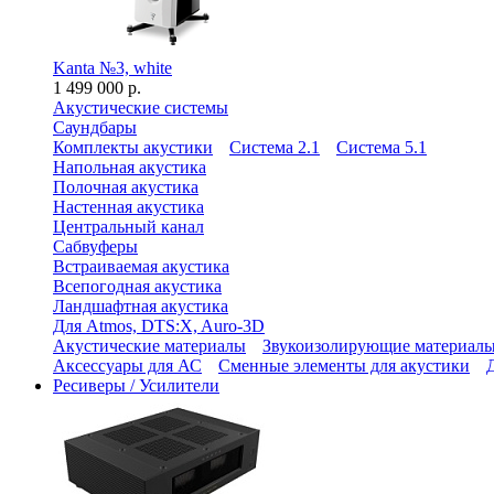
Kanta №3, white
1 499 000 р.
Акустические системы
Саундбары
Комплекты акустики
Система 2.1
Система 5.1
Напольная акустика
Полочная акустика
Настенная акустика
Центральный канал
Сабвуферы
Встраиваемая акустика
Всепогодная акустика
Ландшафтная акустика
Для Atmos, DTS:X, Auro-3D
Акустические материалы
Звукоизолирующие материал
Аксессуары для АС
Сменные элементы для акустики
Ресиверы / Усилители