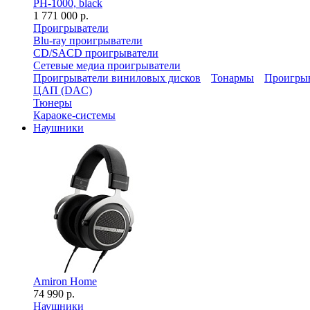
PH-1000, black
1 771 000 р.
Проигрыватели
Blu-ray проигрыватели
CD/SACD проигрыватели
Сетевые медиа проигрыватели
Проигрыватели виниловых дисков
Тонармы
Проигрыв
ЦАП (DAC)
Тюнеры
Караоке-системы
Наушники
Amiron Home
74 990 р.
Наушники